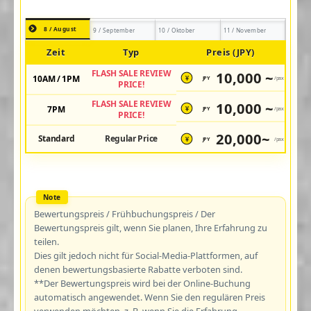
8 / August
9 / September
10 / Oktober
11 / November
Zeit
Typ
Preis (JPY)
FLASH SALE REVIEW
10,000 ~
10AM / 1PM
JPY
/pax
¥
PRICE!
FLASH SALE REVIEW
10,000 ~
7PM
JPY
/pax
¥
PRICE!
20,000~
Standard
Regular Price
JPY
/pax
¥
Bewertungspreis / Frühbuchungspreis / Der
Bewertungspreis gilt, wenn Sie planen, Ihre Erfahrung zu
teilen.
Dies gilt jedoch nicht für Social-Media-Plattformen, auf
denen bewertungsbasierte Rabatte verboten sind.
**Der Bewertungspreis wird bei der Online-Buchung
automatisch angewendet. Wenn Sie den regulären Preis
verwenden möchten, z. B. wenn Sie die Erfahrung