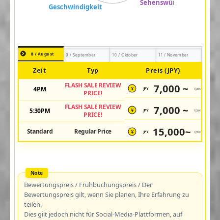
8 / August
9 / September
10 / Oktober
11 / November
Zeit
Typ
Preis (JPY)
FLASH SALE REVIEW
7,000 ~
4PM
JPY
/pax
¥
PRICE!
FLASH SALE REVIEW
7,000 ~
5:30PM
JPY
/pax
¥
PRICE!
15,000~
Standard
Regular Price
JPY
/pax
¥
Bewertungspreis / Frühbuchungspreis / Der
Bewertungspreis gilt, wenn Sie planen, Ihre Erfahrung zu
teilen.
Dies gilt jedoch nicht für Social-Media-Plattformen, auf