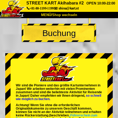
STREET KART Akihabara #2
OPEN 10:00-22:00
📞+81-80-1199-1199
📧
shina@kart.st
MENÜ/Shop wechseln
START
Buchung
Über uns
Spezifikationen
Preise
Anfahrt
Bewertungen
FAQ
Unternehmen
Buchung
Shop wechseln
Tokio Shinagawa
Tokio Akihabara#1
Tokio Akihabara#2
Tokio Shibuya
Wir sind die
Pioniere
und das
größte Kartunternehmen
in
Tokio Shibuya Annex
Tokio Bucht
Japan! Wir arbeiten weiterhin mit
vielen Prominenten
zusammen und sind die
beliebteste Aktivität
für Reisende
in Japan! Daher empfehlen wir Ihnen dringend,
so schnell
Tokio Asakusa
Osaka
wie möglich zu buchen.
Achtung! Wenn Sie ohne die erforderlichen
Okinawa
Originaldokumente zu unserem Geschäft kommen,
können Sie nicht an der Aktivität teilnehmen und erhalten
keine Rückerstattung.
(beschrieben
„Führerschein zum