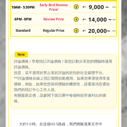
Early Bird Review
9,000 ~
10AM - 5:30PM
JPY
/pax
¥
Price!
14,000 ~
6PM - 8PM
Review Price
JPY
/pax
¥
20,000~
Standard
Regular Price
JPY
/pax
¥
評論價格 / 早期預訂評論價格 / 當您計劃分享您的體驗時適用
評論價格。
但是，這不適用於禁止基於評論的折扣的社交媒體平台。
**評論價格在線上預訂期間自動應用。如果您希望使用常規
價格，例如，如果您想保持體驗的機密性，請通過消息通知
我們的預訂中心工作人員。
有關最新定價，請參閱下面日曆中每個時段旁邊列出的價
格。
大約1小時。在這個H2-S路線，我們將駛過東京市中