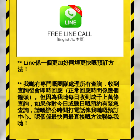
** Line係一個更加好同埋更快嘅預訂方
法！
** 我哋有專門嘅團隊處理所有查詢，收到
查詢後會即時回應（正常回應時間係幾個
鐘頭）。但因為我哋每日收到成千上萬條
查詢，如果你對今日或聽日嘅預約有緊急
查詢，請喺辦公時間打電話俾我哋嘅預訂
中心。呢個係最快同最直接嘅方法聯絡我
哋！