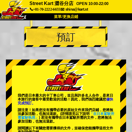
Street Kart 澀谷分店
OPEN 10:00-22:00
📞+81-70-2222-6655
📧
shina@kart.st
菜單/更換店鋪
首頁
預訂
關於
規格
價格
交通方式
顧客聲音
常見問題
公司
預訂
更換店鋪
東京 品川 #1
東京 秋葉原 #1
東京 秋葉原 #2
東京 澀谷
我們是日本最大的卡丁車公司，並且與
許多名人
合作，是來日
東京 澀谷附店
東京灣
本旅行的遊客中
最受歡迎的活動
！因此，我們強烈建議您
儘快
完成預訂。
東京 淺草
大阪
請注意！如果您沒有攜帶必要的原始文件來我們店鋪，您將無
法參加活動，也無法退款。
(詳情請見以下說明
「在日本駕駛所
需駕駛執照」
) 若沒有攜帶在日本駕駛所需的文件，您將無法
沖繩
參加活動，也無法退款。
請閱讀以下有關您需要獲得的文件，並確保您能攜帶這些文件